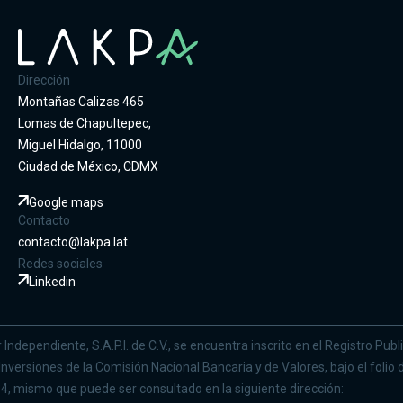
Dirección
Montañas Calizas 465
Lomas de Chapultepec,
Miguel Hidalgo, 11000
Ciudad de México, CDMX
Google maps
Contacto
contacto@lakpa.lat
Redes sociales
Linkedin
Independiente, S.A.P.I. de C.V., se encuentra inscrito en el Registro Publ
nversiones de la Comisión Nacional Bancaria y de Valores, bajo el folio d
, mismo que puede ser consultado en la siguiente dirección: