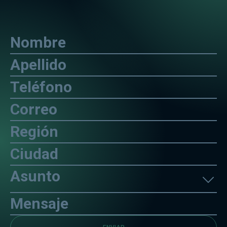
Nombre
Apellido
Teléfono
Correo
Región
Ciudad
Asunto
Mensaje