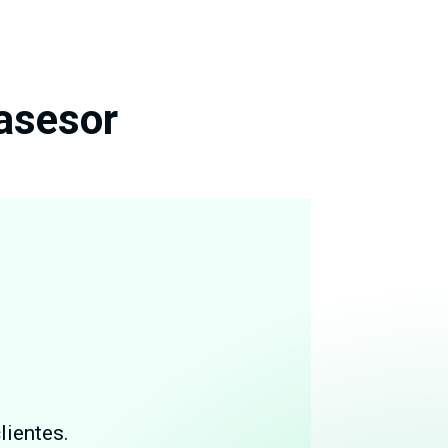
 asesor
lientes.